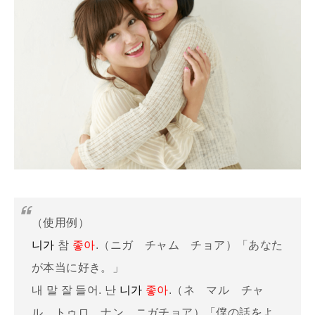
（使用例）
니가
참
좋아
.（ニガ チャム チョア）「あなた
が本当に好き。」
내 말 잘 들어. 난
니가
좋아
.（ネ マル チャ
ル トゥロ ナン ニガチョア）「僕の話をよ