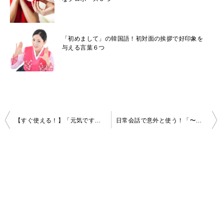
「初めまして」の韓国語！初対面の挨拶で好印象を
与える言葉６つ
投
【すぐ使える！】「元気ですか」を意味する韓国語7選！
日常会話で意外と使う！「〜でしょ？」を意味する韓国語
稿
ナ
ビ
ゲ
ー
シ